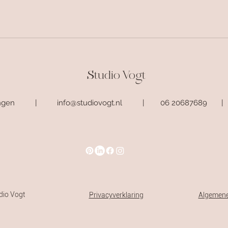
Studio Vogt
oningen |
info@studiovogt.nl
| 06 20687689
udio Vogt
Privacyverklaring
Algemen